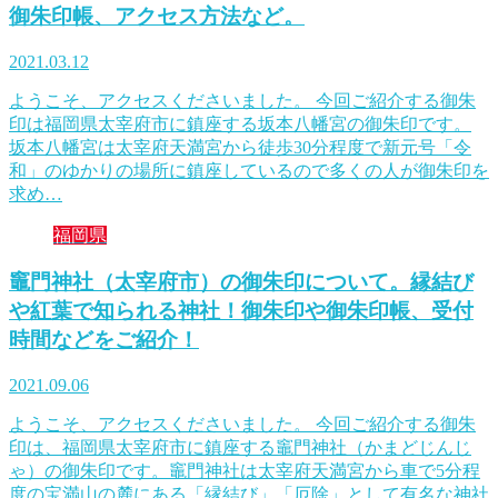
御朱印帳、アクセス方法など。
2021.03.12
ようこそ、アクセスくださいました。 今回ご紹介する御朱
印は福岡県太宰府市に鎮座する坂本八幡宮の御朱印です。
坂本八幡宮は太宰府天満宮から徒歩30分程度で新元号「令
和」のゆかりの場所に鎮座しているので多くの人が御朱印を
求め…
福岡県
竈門神社（太宰府市）の御朱印について。縁結び
や紅葉で知られる神社！御朱印や御朱印帳、受付
時間などをご紹介！
2021.09.06
ようこそ、アクセスくださいました。 今回ご紹介する御朱
印は、福岡県太宰府市に鎮座する竈門神社（かまどじんじ
ゃ）の御朱印です。竈門神社は太宰府天満宮から車で5分程
度の宝満山の麓にある「縁結び」「厄除」として有名な神社