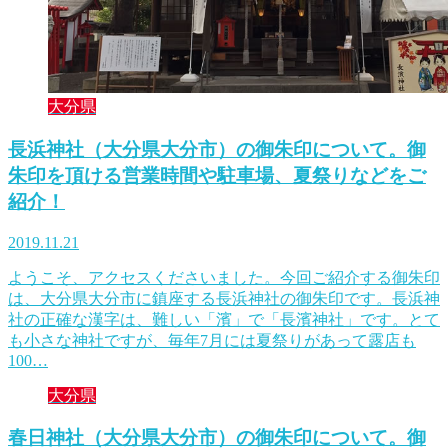
大分県
長浜神社（大分県大分市）の御朱印について。御
朱印を頂ける営業時間や駐車場、夏祭りなどをご
紹介！
2019.11.21
ようこそ、アクセスくださいました。今回ご紹介する御朱印
は、大分県大分市に鎮座する長浜神社の御朱印です。長浜神
社の正確な漢字は、難しい「濱」で「長濱神社」です。とて
も小さな神社ですが、毎年7月には夏祭りがあって露店も
100…
大分県
春日神社（大分県大分市）の御朱印について。御