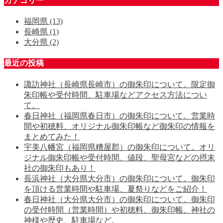
カテゴリー
福岡県
(13)
長崎県
(1)
大分県
(2)
最近の投稿
諏訪神社（長崎県長崎市）の御朱印について。限定御
朱印帳や受付時間、駐車場などアクセス方法につい
て。
春日神社（福岡県春日市）の御朱印について。営業時
間や初穂料、オリジナル御朱印帳など御朱印の情報を
まとめてみた！
宇美八幡宮（福岡県糟屋郡）の御朱印について。オリ
ジナル御朱印帳や受付時間、値段、聖母宮などの摂末
社の御朱印もあり！
長浜神社（大分県大分市）の御朱印について。御朱印
を頂ける営業時間や駐車場、夏祭りなどをご紹介！
春日神社（大分県大分市）の御朱印について。御朱印
の受付時間（営業時間）や初穂料、御朱印帳、神社の
神様や歴史、駐車場など。