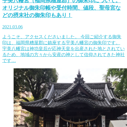
宇美八幡宮（福岡県糟屋郡）の御朱印について。
オリジナル御朱印帳や受付時間、値段、聖母宮な
どの摂末社の御朱印もあり！
2021.03.06
ようこそ、アクセスくださいました。 今回ご紹介する御朱
印は、福岡県糟屋郡に鎮座する宇美八幡宮の御朱印です。
宇美八幡宮は神功皇后が応神天皇を出産された地とされてい
るため、地域の方々から安産の神として信仰されてきた神社
です…