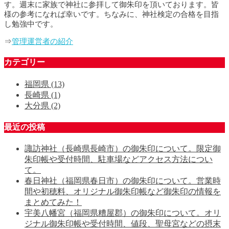
す。週末に家族で神社に参拝して御朱印を頂いております。皆
様の参考になれば幸いです。ちなみに、神社検定の合格を目指
し勉強中です。
⇒
管理運営者の紹介
カテゴリー
福岡県
(13)
長崎県
(1)
大分県
(2)
最近の投稿
諏訪神社（長崎県長崎市）の御朱印について。限定御
朱印帳や受付時間、駐車場などアクセス方法につい
て。
春日神社（福岡県春日市）の御朱印について。営業時
間や初穂料、オリジナル御朱印帳など御朱印の情報を
まとめてみた！
宇美八幡宮（福岡県糟屋郡）の御朱印について。オリ
ジナル御朱印帳や受付時間、値段、聖母宮などの摂末