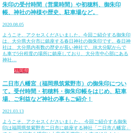
朱印の受付時間（営業時間）や初穂料、御朱印
帳、神社の神様や歴史、駐車場など。
2020.08.05
ようこそ、アクセスくださいました。今回ご紹介する御朱印
は、大分県大分市に鎮座する春日神社の御朱印です。春日神
社は、大分県内有数の歴史が長い神社で、JR大分駅からで
も車で5分程度の場所に鎮座しており、大分市中心部にある
神社…
福岡県
二日市八幡宮（福岡県筑紫野市）の御朱印につい
て。受付時間・初穂料・御朱印帳をはじめ、駐車
場、ご利益など神社の事もご紹介！
2021.03.13
ようこそ、アクセスくださいました。 今回ご紹介する御朱
印は福岡県筑紫野市二日市に鎮座する神社「二日市八幡宮」