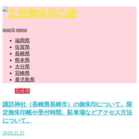
search
menu
福岡県
佐賀県
長崎県
熊本県
大分県
宮崎県
鹿児島県
長崎県
諏訪神社（長崎県長崎市）の御朱印について。限
定御朱印帳や受付時間、駐車場などアクセス方法
について。
2019.11.21