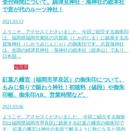
受付時間について。綿津見神社・海神社の総本社
で君が代のルーツ神社！
2021.03.13
ようこそ、アクセスくださいました。今回ご紹介する御朱印
は、福岡県福岡市東区の志賀島（しかのしま）に鎮座する志
賀海神社（しかうみじんじゃ）の御朱印です。志賀海神社
は、全国の綿津見神社・海神社の総本社（総本山）であり、
日本国…
福岡県
紅葉八幡宮（福岡市早良区）の御朱印について。
もみじ祭りで賑わう神社！初穂料（値段）や御朱
印帳、御朱印AR、営業時間など。
2021.03.06
ようこそ、アクセスくださいました。 今回ご紹介する御朱
印は福岡県福岡市早良区に鎮座する紅葉八幡宮の御朱印で
す。 紅葉八幡宮は神社の名前で解るように秋になると境内