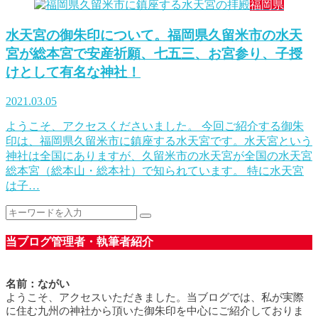
福岡県
水天宮の御朱印について。福岡県久留米市の水天
宮が総本宮で安産祈願、七五三、お宮参り、子授
けとして有名な神社！
2021.03.05
ようこそ、アクセスくださいました。 今回ご紹介する御朱
印は、福岡県久留米市に鎮座する水天宮です。水天宮という
神社は全国にありますが、久留米市の水天宮が全国の水天宮
総本宮（総本山・総本社）で知られています。 特に水天宮
は子…
当ブログ管理者・執筆者紹介
名前：ながい
ようこそ、アクセスいただきました。当ブログでは、私が実際
に住む九州の神社から頂いた御朱印を中心にご紹介しておりま