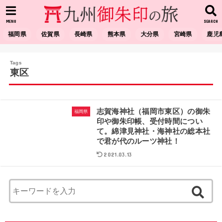
MENU
SEARCH
福岡県
佐賀県
長崎県
熊本県
大分県
宮崎県
鹿児
東区
志賀海神社（福岡市東区）の御朱
福岡県
印や御朱印帳、受付時間につい
て。綿津見神社・海神社の総本社
で君が代のルーツ神社！
2021.03.13