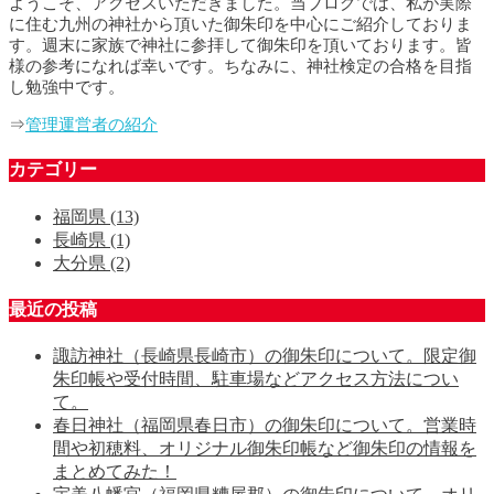
ようこそ、アクセスいただきました。当ブログでは、私が実際
に住む九州の神社から頂いた御朱印を中心にご紹介しておりま
す。週末に家族で神社に参拝して御朱印を頂いております。皆
様の参考になれば幸いです。ちなみに、神社検定の合格を目指
し勉強中です。
⇒
管理運営者の紹介
カテゴリー
福岡県
(13)
長崎県
(1)
大分県
(2)
最近の投稿
諏訪神社（長崎県長崎市）の御朱印について。限定御
朱印帳や受付時間、駐車場などアクセス方法につい
て。
春日神社（福岡県春日市）の御朱印について。営業時
間や初穂料、オリジナル御朱印帳など御朱印の情報を
まとめてみた！