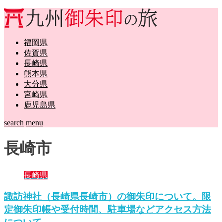
福岡県
佐賀県
長崎県
熊本県
大分県
宮崎県
鹿児島県
search
menu
長崎市
長崎県
諏訪神社（長崎県長崎市）の御朱印について。限
定御朱印帳や受付時間、駐車場などアクセス方法