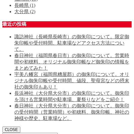
長崎県
(1)
大分県
(2)
最近の投稿
諏訪神社（長崎県長崎市）の御朱印について。限定御
朱印帳や受付時間、駐車場などアクセス方法につい
て。
春日神社（福岡県春日市）の御朱印について。営業時
間や初穂料、オリジナル御朱印帳など御朱印の情報を
まとめてみた！
宇美八幡宮（福岡県糟屋郡）の御朱印について。オリ
ジナル御朱印帳や受付時間、値段、聖母宮などの摂末
社の御朱印もあり！
長浜神社（大分県大分市）の御朱印について。御朱印
を頂ける営業時間や駐車場、夏祭りなどをご紹介！
春日神社（大分県大分市）の御朱印について。御朱印
の受付時間（営業時間）や初穂料、御朱印帳、神社の
神様や歴史、駐車場など。
CLOSE