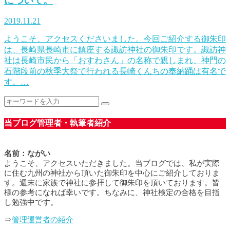
について。
2019.11.21
ようこそ、アクセスくださいました。今回ご紹介する御朱印
は、長崎県長崎市に鎮座する諏訪神社の御朱印です。諏訪神
社は長崎市民から「おすわさん」の名称で親しまれ、神門の
石階段前の秋季大祭で行われる長崎くんちの奉納踊は有名で
す。…
当ブログ管理者・執筆者紹介
名前：ながい
ようこそ、アクセスいただきました。当ブログでは、私が実際
に住む九州の神社から頂いた御朱印を中心にご紹介しておりま
す。週末に家族で神社に参拝して御朱印を頂いております。皆
様の参考になれば幸いです。ちなみに、神社検定の合格を目指
し勉強中です。
⇒
管理運営者の紹介